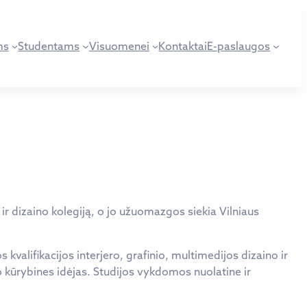
ms
Studentams
Visuomenei
Kontaktai
E-paslaugos
ir dizaino kolegiją, o jo užuomazgos siekia Vilniaus
kvalifikacijos interjero, grafinio, multimedijos dizaino ir
avo kūrybines idėjas. Studijos vykdomos nuolatine ir