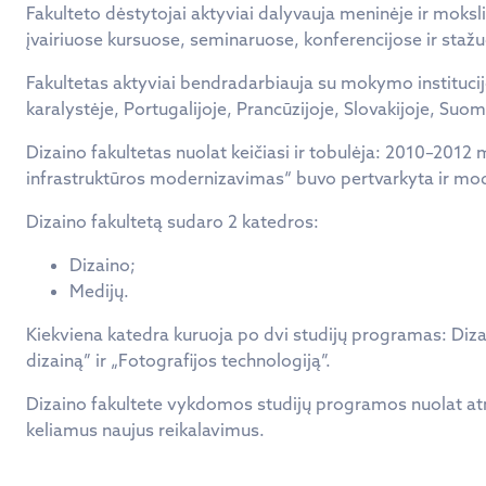
Fakulteto dėstytojai aktyviai dalyvauja meninėje ir mokslinė
įvairiuose kursuose, seminaruose, konferencijose ir stažuo
Fakultetas aktyviai bendradarbiauja su mokymo institucijom
karalystėje, Portugalijoje, Prancūzijoje, Slovakijoje, Suomij
Dizaino fakultetas nuolat keičiasi ir tobulėja: 2010–2012 m
infrastruktūros modernizavimas“ buvo pertvarkyta ir mod
Dizaino fakultetą sudaro 2 katedros:
Dizaino;
Medijų.
Kiekviena katedra kuruoja po dvi studijų programas: Dizai
dizainą” ir „Fotografijos technologiją”.
Dizaino fakultete vykdomos studijų programos nuolat atna
keliamus naujus reikalavimus.