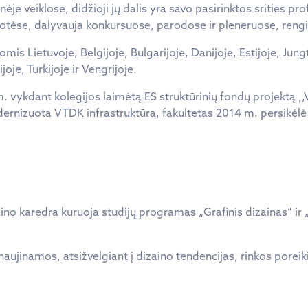
je veiklose, didžioji jų dalis yra savo pasirinktos srities prof
tėse, dalyvauja konkursuose, parodose ir pleneruose, rengia i
is Lietuvoje, Belgijoje, Bulgarijoje, Danijoje, Estijoje, Jung
oje, Turkijoje ir Vengrijoje.
. vykdant kolegijos laimėtą ES struktūrinių fondų projektą ,,V
ernizuota VTDK infrastruktūra, fakultetas 2014 m. persikėlė
no karedra kuruoja studijų programas „Grafinis dizainas” ir 
ujinamos, atsižvelgiant į dizaino tendencijas, rinkos porei