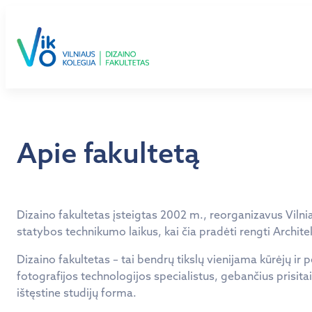
Eiti
prie
turinio
Apie fakultetą
Dizaino fakultetas įsteigtas 2002 m., reorganizavus Vilnia
statybos technikumo laikus, kai čia pradėti rengti Archit
Dizaino fakultetas – tai bendrų tikslų vienijama kūrėjų ir
fotografijos technologijos specialistus, gebančius prisitai
ištęstine studijų forma.