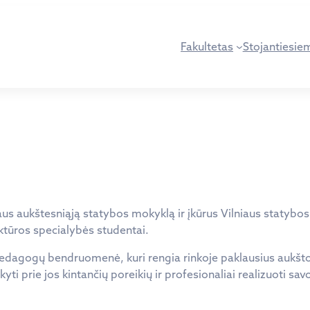
Fakultetas
Stojantiesie
us aukštesniąją statybos mokyklą ir įkūrus Vilniaus statybos 
ektūros specialybės studentai.
 pedagogų bendruomenė, kuri rengia rinkoje paklausius aukštos 
kyti prie jos kintančių poreikių ir profesionaliai realizuoti s