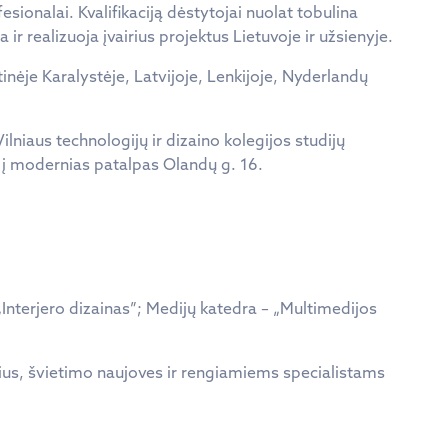
esionalai. Kvalifikaciją dėstytojai nuolat tobulina
r realizuoja įvairius projektus Lietuvoje ir užsienyje.
tinėje Karalystėje, Latvijoje, Lenkijoje, Nyderlandų
ilniaus technologijų ir dizaino kolegijos studijų
 į modernias patalpas Olandų g. 16.
„Interjero dizainas”; Medijų katedra – „Multimedijos
kius, švietimo naujoves ir rengiamiems specialistams