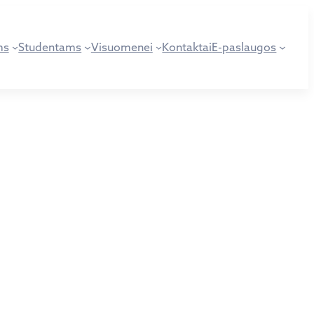
ms
Studentams
Visuomenei
Kontaktai
E-paslaugos