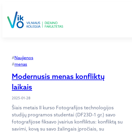
Eiti
prie
turinio
#
Naujienos
#
menas
Modernusis menas konfliktų
laikais
2025-01-28
Šiais metais II kurso Fotografijos technologijos
studijų programos studentai (DF23D-1 gr.) savo
fotografijose fiksavo įvairius konfliktus: konfliktą su
savimi, kovą su savo žalingais įpročiais, su