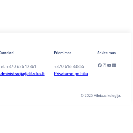
Kontaktai
Priėmimas
Sekite mus
Facebook
Instagram
YouTube
LinkedIn
Tel. +370 626 12861
+370 616 83855
administracija@dif.viko.lt
Privatumo politika
© 2025 Vilniaus kolegija.